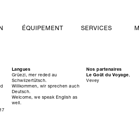
N
ÉQUIPEMENT
SERVICES
M
Langues
Nos partenaires
Grüezi, mer reded au
Le Goût du Voyage
,
Schwiizertütsch.
Vevey
nd
Willkommen, wir sprechen auch
Deutsch.
Welcome, we speak English as
well.
17